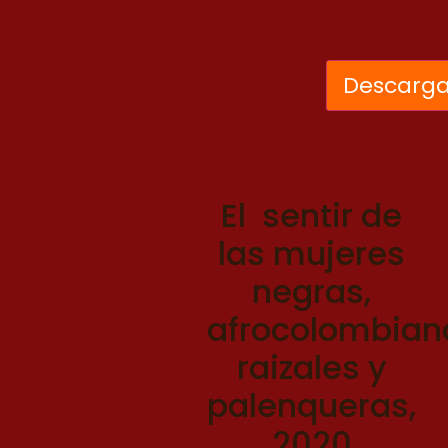
Descarga
El sentir de
las mujeres
negras,
afrocolombian
raizales y
palenqueras,
2020