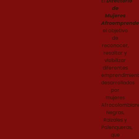
El
Directorio
de
Mujeres
Afroemprende
el objetivo
de
reconocer,
resaltar y
visibilizar
diferentes
emprendimien
desarrollados
por
mujeres
Afrocolombiana
Negras,
Raizales y
Palenqueras,
que